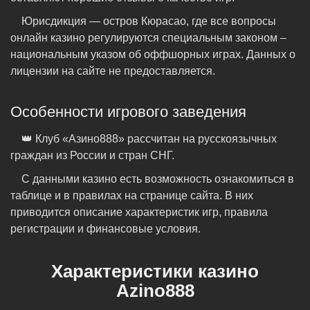
Юрисдикция — остров Кюрасао, где все вопросы
онлайн казино регулируются специальным законом –
национальным указом об оффшорных играх. Данных о
лицензии на сайте не предоставляется.
Особенности игрового заведения
👑 Клуб «Азино888» рассчитан на русскоязычных
граждан из России и стран СНГ.
С данными казино есть возможность ознакомиться в
таблице и в правилах на странице сайта. В них
приводится описание характеристик игр, правила
регистрации и финансовые условия.
Характеристики казино
Azino888