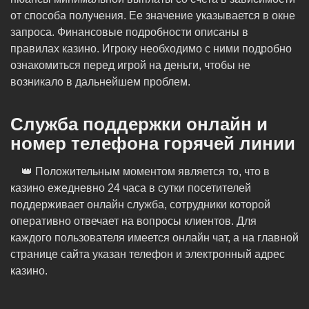
от способа получения. Ее значение указывается в окне
запроса. Финансовые подробности описаны в
правилах казино. Игроку необходимо с ними подробно
ознакомиться перед игрой на деньги, чтобы не
возникало в дальнейшем проблем.
Служба поддержки онлайн и
номер телефона горячей линии
👑 Положительным моментом является то, что в
казино ежедневно 24 часа в сутки посетителей
поддерживает онлайн служба, сотрудники которой
оперативно отвечает на вопросы клиентов. Для
каждого пользователя имеется онлайн чат, а на главной
странице сайта указан телефон и электронный адрес
казино.