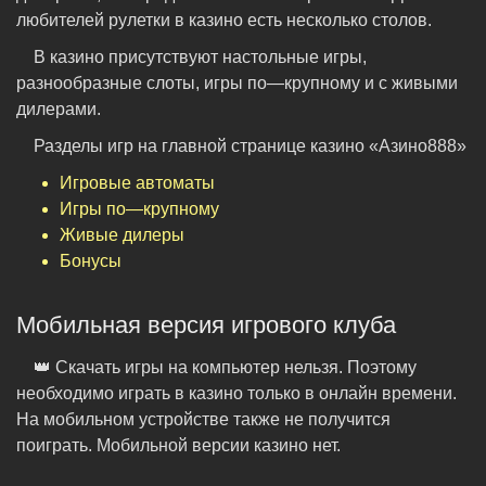
любителей рулетки в казино есть несколько столов.
В казино присутствуют настольные игры,
разнообразные слоты, игры по—крупному и с живыми
дилерами.
Разделы игр на главной странице казино «Азино888»
Игровые автоматы
Игры по—крупному
Живые дилеры
Бонусы
Мобильная версия игрового клуба
👑 Скачать игры на компьютер нельзя. Поэтому
необходимо играть в казино только в онлайн времени.
На мобильном устройстве также не получится
поиграть. Мобильной версии казино нет.