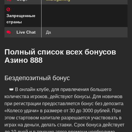
Запрещенные
страны
Live Chat
Да
Полный список всех бонусов
Азино 888
Бездепозитный бонус
👑 В онлайн клубе, для привлечения большего
количества игроков, действуют бонусы. Для новичков
при регистрации предоставляется бонус без депозита
«Колесо удачи» в размере от 30 до 3000 рублей. При
этом стартовом капитале разрешается участвовать в
играх на деньги, делать ставки. Срок бонуса действует
до 10 дней и в течение этого времени необходимо