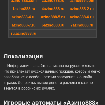
azino-888.com
2azino888.ru
azino999.com
1azino888.ru
4azino888.ru
azino888-2.ru
azino888-4.ru
azino888-5.ru
azino888-6.ru
azino888-7.ru
6azino888.ru
7azino888.ru
ru.azino888.ru
Локализация
Информация на сайте написана на русском языке,
что привлекает русскоязычных граждан, которым легко
разобраться с особенностями заведения и онлайн
играми. Депозиты, вывод денег и расчеты в казино
ведутся в российских рублях.
Игровые автоматы «Азино888»