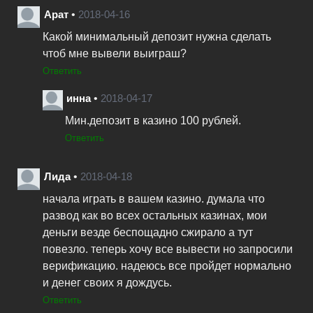
Арат
•
2018-04-16
Какой минимальный депозит нужна сделать
чтоб мне вывели выиграш?
Ответить
инна
•
2018-04-17
Мин.депозит в казино 100 рублей.
Ответить
Лида
•
2018-04-18
начала играть в вашем казино. думала что
развод как во всех остальных казинах, мои
деньги везде беспощадно сжирало а тут
повезло. теперь хочу все вывести но запросили
верификацию. надеюсь все пройдет нормально
и денег своих я дождусь.
Ответить