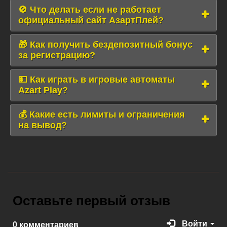
🚫 Что делать если не работает
официальный сайт АзартПлей?
🎁 Как получить бездепозитный бонус
за регистрацию?
💵 Как играть в игровые автоматы
Azart Play?
💰 Какие есть лимиты и ограничения
на вывод?
Оставьте первый отзыв
Войти
0 комментариев