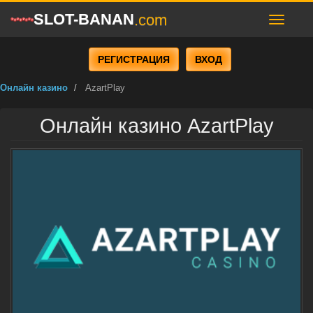
SLOT-BANAN
.com
РЕГИСТРАЦИЯ
ВХОД
Онлайн казино
AzartPlay
Онлайн казино AzartPlay