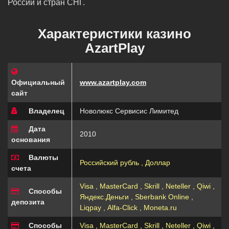
России и стран СНГ.
Характеристики казино
AzartPlay
Официальный
www.azartplay.com
сайт
Владелец
Новолюкс Сервисис Лимитед
Дата
2010
основания
Валюты
Российский рубль ,
Доллар
счета
Visa ,
MasterCard ,
Skrill ,
Neteller ,
Qiwi ,
Способы
Яндекс.Деньги ,
Sberbank Online ,
депозита
Liqpay ,
Alfa-Click ,
Moneta.ru
Способы
Visa ,
MasterCard ,
Skrill ,
Neteller ,
Qiwi ,