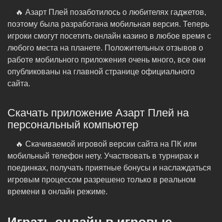
🔥 Азарт Плей позаботилось о любителях гаджетов,
поэтому была разработана мобильная версия. Теперь
игроки смогут посетить онлайн казино в любое время с
любого места на планете. Положительных отзывов о
работе мобильного приложения очень много, все они
опубликованы на главной странице официального
сайта.
Скачать приложение Азарт Плей на
персональный компьютер
🔥 Скачиваемой игровой версии сайта на ПК или
мобильный телефон нету. Участвовать в турнирах и
поединках, получать приятные бонусы и наслаждаться
игровым процессом разрешено только в реальном
времени в онлайн режиме.
Играть онлайн в игровые