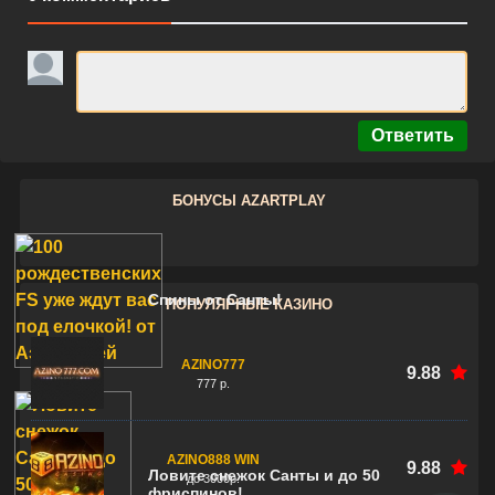
Ответить
БОНУСЫ AZARTPLAY
Спины от Санты!
ПОПУЛЯРНЫЕ КАЗИНО
AZINO777
9.88
777 р.
AZINO888 WIN
9.88
Ловите снежок Санты и до 50
до 3000р.
фриспинов!