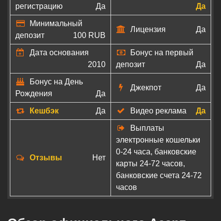
регистрацию
Да
Да
Минимальный
Лицензия
Да
депозит
100 RUB
Дата основания
Бонус на первый
2010
депозит
Да
Бонус на День
Джекпот
Да
Рождения
Да
Кешбэк
Да
Видео реклама
Да
Выплаты
электронные кошельки
0-24 часа, банковские
Отзывы
Нет
карты 24-72 часов,
банковские счета 24-72
часов