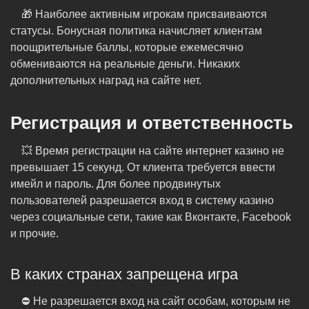
🎁 Наиболее активным игрокам присваиваются
статусы. Бонусная политика начисляет клиентам
поощрительные баллы, которые ежемесячно
обмениваются на реальные деньги. Никаких
дополнительных наград на сайте нет.
Регистрация и ответственность
💥 Время регистрации на сайте интернет казино не
превышает 15 секунд. От клиента требуется ввести
имейл и пароль. Для более продвинутых
пользователей разрешается вход в систему казино
через социальные сети, такие как Вконтакте, Facebook
и прочие.
В каких странах запрещена игра
⛔️ Не разрешается вход на сайт особам, которым не