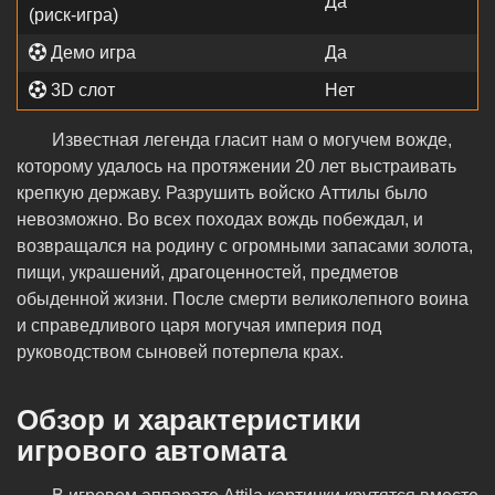
Да
(риск-игра)
Демо игра
Да
3D слот
Нет
Известная легенда гласит нам о могучем вожде,
которому удалось на протяжении 20 лет выстраивать
крепкую державу. Разрушить войско Аттилы было
невозможно. Во всех походах вождь побеждал, и
возвращался на родину с огромными запасами золота,
пищи, украшений, драгоценностей, предметов
обыденной жизни. После смерти великолепного воина
и справедливого царя могучая империя под
руководством сыновей потерпела крах.
Обзор и характеристики
игрового автомата