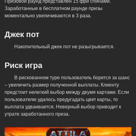
Призовой раунд представлен 15 фри спинами.
Заработанные в бесплатном раунде призы
моментально увеличиваются в 3 раза.
Джек пот
Накопительный джек пот не разыгрывается.
Риск игра
В рискованном туре пользователь борется за шанс
– увеличить размер полученной выплаты. Клиенту
предстоит нелегкий выбор между двумя картами. Если
пользователю удалось предугадать цвет карты, то
выплата удваивается. Неверный выбор приводит к
утрате заработанного приза.