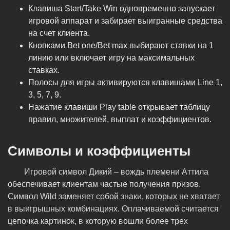
Клавиша Start/Take Win одновременно запускает
игровой аппарат и забирает выигранные средства
на счет клиента.
Кнопками Bet one/Bet max выбирают ставки на 1
линию или включает игру на максимальных
ставках.
Полосы для игры активируются клавишами Line 1,
3, 5, 7, 9.
Нажатие клавиши Play table открывает таблицу
правил, множителей, выплат и коэффициентов.
Символы и коэффициенты
Игровой символ Дикий – вождь племени Аттила
обеспечивает клиентам частые получения призов.
Символ Wild заменяет собой знаки, которых не хватает
в выигрышных комбинациях. Оплачиваемой считается
цепочка картинок, в которую вошли более трех