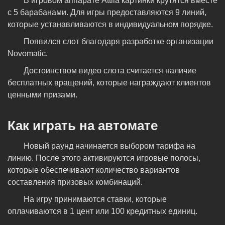
В игровом аппарате Attila картинки крутятся вместе
с 5 барабанами. Для игры предоставляются 9 линий,
которые устанавливаются в индивидуальном порядке.
Появился слот благодаря разработке организации
Novomatic.
Достоинством видео слота считается наличие
бесплатных вращений, которые награждают клиентов
ценными призами.
Как играть на автомате
Новый раунд начинается выбором тарифа на
линию. После этого активируются игровые полосы,
которые обеспечивают количество вариантов
составления призовых комбинаций.
На игру принимаются ставки, которые
оплачиваются в 1 цент или 100 кредитных единиц.