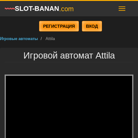
SLOT-BANAN
.com
РЕГИСТРАЦИЯ
ВХОД
Игровые автоматы
Attila
Игровой автомат Attila