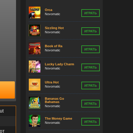
Orca
ИГРАТЬ
Novomatic
Sizzling Hot
ИГРАТЬ
Novomatic
Book of Ra
ИГРАТЬ
Novomatic
Lucky Lady Charm
ИГРАТЬ
Novomatic
Ultra Hot
ИГРАТЬ
Novomatic
Bananas Go
Bahamas
ИГРАТЬ
Novomatic
ut
The Money Game
ИГРАТЬ
Novomatic
от