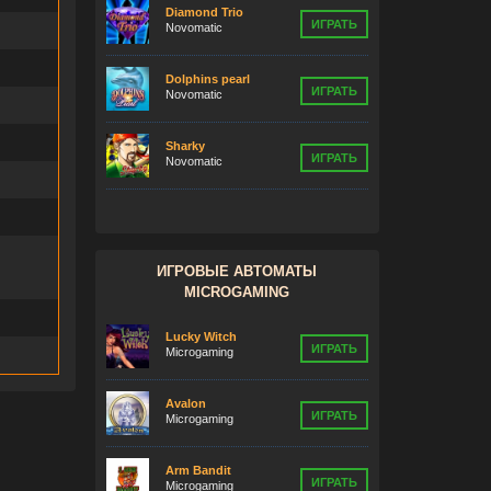
Diamond Trio
ИГРАТЬ
Novomatic
Dolphins pearl
ИГРАТЬ
Novomatic
Sharky
ИГРАТЬ
Novomatic
ИГРОВЫЕ АВТОМАТЫ
MICROGAMING
Lucky Witch
ИГРАТЬ
Microgaming
Avalon
ИГРАТЬ
Microgaming
Arm Bandit
ИГРАТЬ
Microgaming